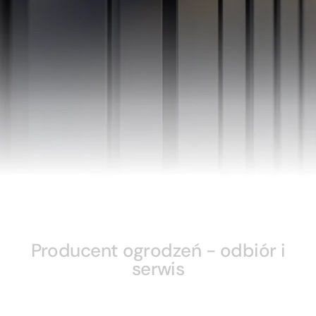
Producent ogrodzeń - odbiór i
serwis